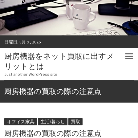
日曜日, 8月 9 , 2026
厨房機器をネット買取に出すメ
リットとは
Just another WordPress site
厨房機器の買取の際の注意点
オフィス家具
生活/暮らし
買取
厨房機器の買取の際の注意点