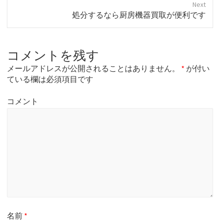
Next
v
N
処分するなら厨房機器買取が便利です
i
e
o
x
u
t
s
コメントを残す
p
p
o
o
メールアドレスが公開されることはありません。
*
が付い
s
s
ている欄は必須項目です
t
t
:
:
コメント
名前
*