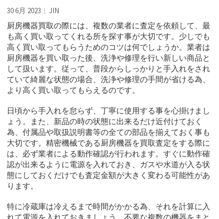
30 6月 2023
JIN
厨房機器買取の際には、複数の業者に査定を依頼して、最
も高く買い取ってくれる所を探す事が大切です。
少しでも
高く買い取ってもらうためのコツは何でしょうか。業者は
厨房機器を買い取った後、洗浄や修理を行い新しい商品と
して扱います。従って、普段からしっかりと手入れをされ
ていて綺麗な状態の場合、洗浄や修理の手間が省ける為、
より高く買い取ってもらえるのです。
日頃から手入れを怠らず、丁寧に使用する事を心掛けまし
ょう。また、新品の時の状態に出来るだけ近付けておく
為、付属品や取扱説明書等の全ての部品を揃えておく事も
大切です。精密機械である厨房機器を買取査定をする際に
は、必ず業者による動作確認が行われます。すぐに動作確
認が出来るように電源を入れておき、ガスや水道が入る状
態にしておくだけでも査定金額が大きく変わる可能性があ
ります。
特に冷蔵庫は冷えるまで時間がかかる為、それを計算に入
れて電源を入れておきましょう。不要な複数の機器をまと