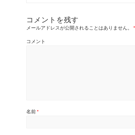
e
v
i
コメントを残す
o
u
メールアドレスが公開されることはありません。
s
p
コメント
o
s
t
:
名前
*