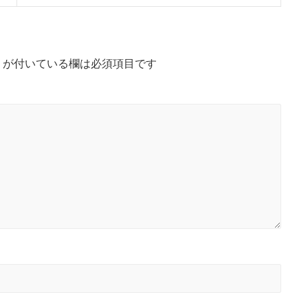
x
t
p
o
s
*
が付いている欄は必須項目です
t
: