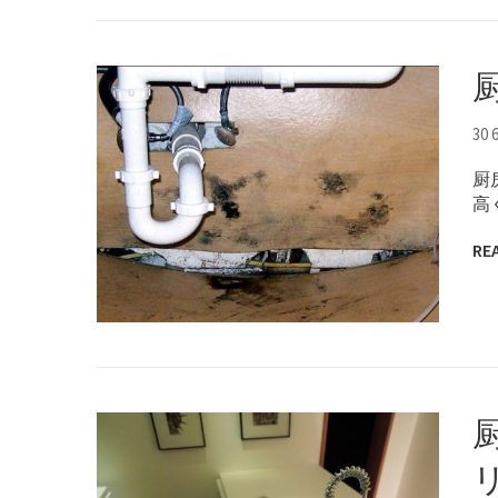
30 
厨
高
RE