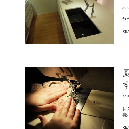
30 
飲
RE
30 
レ
機
RE