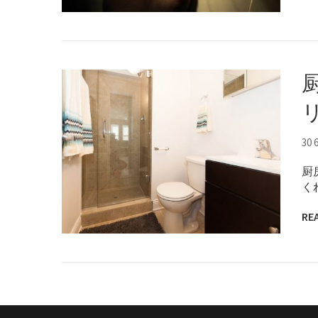
30 
厨
く
RE